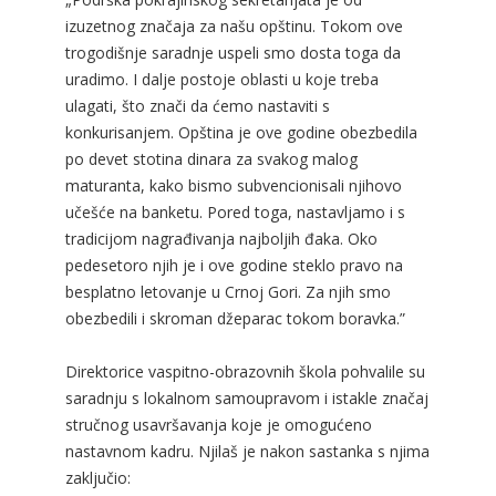
izuzetnog značaja za našu opštinu. Tokom ove
trogodišnje saradnje uspeli smo dosta toga da
uradimo. I dalje postoje oblasti u koje treba
ulagati, što znači da ćemo nastaviti s
konkurisanjem. Opština je ove godine obezbedila
po devet stotina dinara za svakog malog
maturanta, kako bismo subvencionisali njihovo
učešće na banketu. Pored toga, nastavljamo i s
tradicijom nagrađivanja najboljih đaka. Oko
pedesetoro njih je i ove godine steklo pravo na
besplatno letovanje u Crnoj Gori. Za njih smo
obezbedili i skroman džeparac tokom boravka.”
Direktorice vaspitno-obrazovnih škola pohvalile su
saradnju s lokalnom samoupravom i istakle značaj
stručnog usavršavanja koje je omogućeno
nastavnom kadru. Njilaš je nakon sastanka s njima
zaključio: