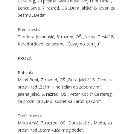
Čestereg, za pesmu Svaka duša svoju notu ima“,
Lenke Sava, 7. razred, OŠ „Đura Jakšić“ B. Dvor, za
pesmu „Deda“.
Prvo mesto:
Teodora Jovanović, 8. razred, OŠ „Nikola Tesla“ B.
Кarađorđevo, za pesmu „Čuvajmo zemlju“.
PROZA
Pohvala:
Miloš Robi, 7. razred, OŠ „Đura Jakšić“ B. Dvor, za
prozni rad „Želim ili ne želim da zaboravim“,
Jelena Jekić, 5. razred, OŠ „Petar Кočić“ Čestereg,
za prozni rad „Moj susret sa čarobnjakom“.
Treće mesto:
Milka Arsić, 7. razred, OŠ „Đura Jakšić“, Međa, za
prozni rad „Stara kuća mog dede“,