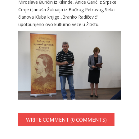
Miroslave Đuričin iz Кikinde, Anice Garić iz Srpske
Crnje i Janoša Žolnaija iz Bačkog Petrovog Sela i
članova Кluba knjige „Branko Radičević“
upotpunjeno ovo kulturno veče u Žitištu.
WRITE COMMENT (0 COMMENTS)