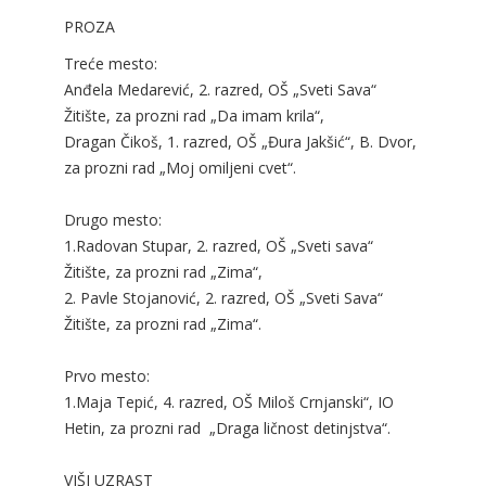
PROZA
Treće mesto:
Anđela Medarević, 2. razred, OŠ „Sveti Sava“
Žitište, za prozni rad „Da imam krila“,
Dragan Čikoš, 1. razred, OŠ „Đura Jakšić“, B. Dvor,
za prozni rad „Moj omiljeni cvet“.
Drugo mesto:
1.Radovan Stupar, 2. razred, OŠ „Sveti sava“
Žitište, za prozni rad „Zima“,
2. Pavle Stojanović, 2. razred, OŠ „Sveti Sava“
Žitište, za prozni rad „Zima“.
Prvo mesto:
1.Maja Tepić, 4. razred, OŠ Miloš Crnjanski“, IO
Hetin, za prozni rad „Draga ličnost detinjstva“.
VIŠI UZRAST