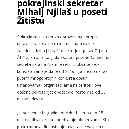
pokrajinski sekretar
Mihalj Njilaš u poseti
Žitištu
Pokrajinski sekretar za obrazovanje, propise,
upravu i nacionalne manjine ‒ nacionalne
zajednice Mihalj Njilaš posetio je u petak 7. juna
Žitište, kako bi sagledao saradnju između opštine i
sekretarijata na čijem je čelu. U okvir posete
konstatovano je da je od 2016. godine do danas
putem mnogobrojnih konkursa opštini,
ustanovama i organizacijama na teritoriji ove
opštine sekretarijat obezbedio nešto više od 39
miliona dinara.
„U poslednje tri godine obezbedili smo oko 35
miliona dinara za unapređivanje obrazovanja, što
podrazumeva finansiranje adaptacije vaspitno-