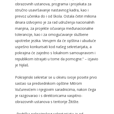
obrazovnih ustanova, programa i projekata za
stručno usavršavanje nastavnog kadra, kao i
prevoz učenika do i od škola. Ostala četiri miliona
dinara izdvojeno je za rad udruženja nacionalnih
manjina, za projekte očuvanja međunacionalne
tolerancije, kao i za omogućavanje službene
upotrebe jezika. Verujem da će opština i ubuduće
uspešno konkurisati kod našeg sekretarijata, a
pokrajina će zajedno s lokalnom samoupravom i
republikom istrajati u tome da pomogne.” – izjavio
je Njilaš.
Pokrajinski sekretar se u okviru svoje posete prvo
sastao sa predsednikom opštine Mitrom
Vučurevićem i njegovim saradnicima, nakon čega
je razgovarao i s direktoricama vaspitno-
obrazovnih ustanova s teritorije Žitište.
„Podrška pokrajinskog sekretarijata je od