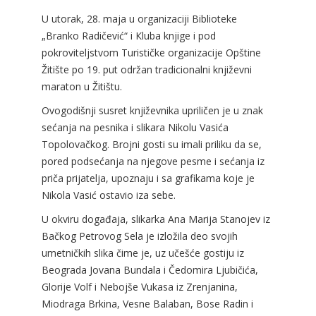
U utorak, 28. maja u organizaciji Biblioteke
„Branko Radičević“ i Кluba knjige i pod
pokroviteljstvom Turističke organizacije Opštine
Žitište po 19. put održan tradicionalni književni
maraton u Žitištu.
Ovogodišnji susret književnika upriličen je u znak
sećanja na pesnika i slikara Nikolu Vasića
Topolovačkog. Brojni gosti su imali priliku da se,
pored podsećanja na njegove pesme i sećanja iz
priča prijatelja, upoznaju i sa grafikama koje je
Nikola Vasić ostavio iza sebe.
U okviru događaja, slikarka Ana Marija Stanojev iz
Bačkog Petrovog Sela je izložila deo svojih
umetničkih slika čime je, uz učešće gostiju iz
Beograda Jovana Bundala i Čedomira Ljubičića,
Glorije Volf i Nebojše Vukasa iz Zrenjanina,
Miodraga Brkina, Vesne Balaban, Bose Radin i