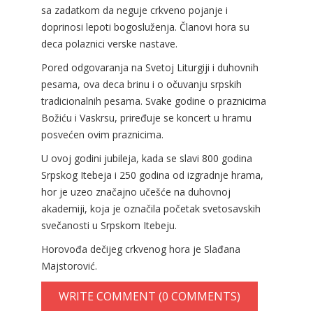
sa zadatkom da neguje crkveno pojanje i
doprinosi lepoti bogosluženja. Članovi hora su
deca polaznici verske nastave.
Pored odgovaranja na Svetoj Liturgiji i duhovnih
pesama, ova deca brinu i o očuvanju srpskih
tradicionalnih pesama. Svake godine o praznicima
Božiću i Vaskrsu, priređuje se koncert u hramu
posvećen ovim praznicima.
U ovoj godini jubileja, kada se slavi 800 godina
Srpskog Itebeja i 250 godina od izgradnje hrama,
hor je uzeo značajno učešće na duhovnoj
akademiji, koja je označila početak svetosavskih
svečanosti u Srpskom Itebeju.
Horovođa dečijeg crkvenog hora je Slađana
Majstorović.
WRITE COMMENT (0 COMMENTS)