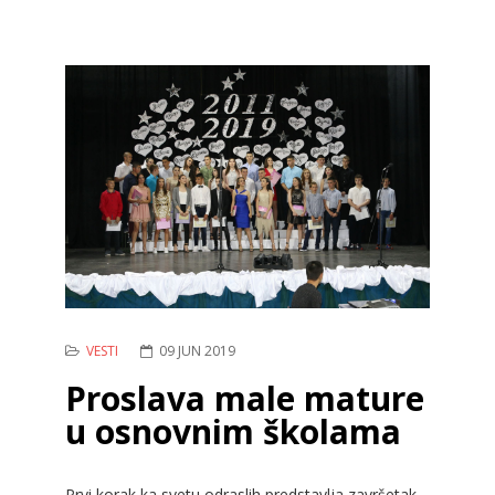
VESTI
09 JUN 2019
Proslava male mature
u osnovnim školama
Prvi korak ka svetu odraslih predstavlja završetak