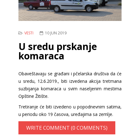
VESTI
10 JUN 2019
U sredu prskanje
komaraca
Obaveštavaju se građani i pčelarska društva da će
u sredu, 12.6.2019., biti izvedena akcija tretmana
suzbijanja komaraca u svim naseljenim mestima
Opštine Žitište.
Tretiranje će biti izvedeno u popodnevnim satima,
u periodu oko 19 časova, uređajima sa zemlje.
WRITE COMMENT (0 COMMENTS)