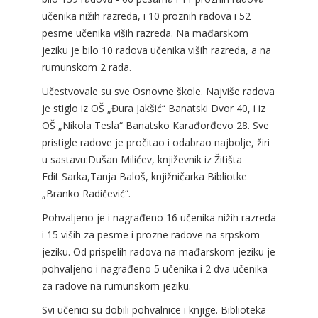
učenika nižih razreda, i 10 proznih radova i 52
pesme učenika viših razreda. Na mađarskom
jeziku je bilo 10 radova učenika viših razreda, a na
rumunskom 2 rada.
Učestvovale su sve Osnovne škole. Najviše radova
je stiglo iz OŠ „Đura Jakšić“ Banatski Dvor 40, i iz
OŠ „Nikola Tesla“ Banatsko Кarađorđevo 28. Sve
pristigle radove je pročitao i odabrao najbolje, žiri
u sastavu:Dušan Milićev, književnik iz Žitišta
Edit Sarka,Tanja Baloš, knjižničarka Bibliotke
„Branko Radičević“.
Pohvaljeno je i nagrađeno 16 učenika nižih razreda
i 15 viših za pesme i prozne radove na srpskom
jeziku. Od prispelih radova na mađarskom jeziku je
pohvaljeno i nagrađeno 5 učenika i 2 dva učenika
za radove na rumunskom jeziku.
Svi učenici su dobili pohvalnice i knjige. Biblioteka