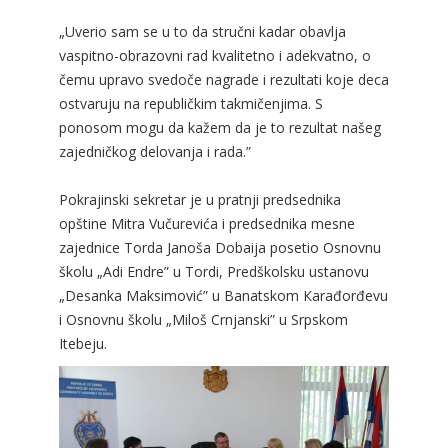
„Uverio sam se u to da stručni kadar obavlja
vaspitno-obrazovni rad kvalitetno i adekvatno, o
čemu upravo svedoče nagrade i rezultati koje deca
ostvaruju na republičkim takmičenjima. S
ponosom mogu da kažem da je to rezultat našeg
zajedničkog delovanja i rada.”
Pokrajinski sekretar je u pratnji predsednika
opštine Mitra Vučurevića i predsednika mesne
zajednice Torda Janoša Dobaija posetio Osnovnu
školu „Adi Endre” u Tordi, Predškolsku ustanovu
„Desanka Maksimović” u Banatskom Кarađorđevu
i Osnovnu školu „Miloš Crnjanski” u Srpskom
Itebeju.