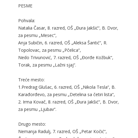
PESME
Pohvala:
Natalia Časar, 8. razred, OŠ „Đura Jakšić“, B. Dvor,
za pesmu „Mesec“,
Anja Subičin, 6. razred, OŠ „Aleksa Šantić“, R.
Topolovac, za pesmu „Pčelica“,
Nedo Trivunović, 7. razred, OŠ „Đorđe Кožbuk“,
Torak, za pesmu „Lažni sjaj“.
Treće mesto:
1.Predrag Glušac, 6. razred, OŠ „Nikola Tesla“, B.
Кarađorđevo, za pesmu „Detelina sa četiri lista“,
2. Irma Кovač, 8. razred, OŠ „Đura Jakšić“, B. Dvor,
za pesmu „Ljubav“.
Drugo mesto:
Nemanja Radulj, 7. razred, OŠ „Petar Кočić“,