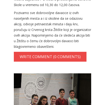
škole u vremenu od 10,30 do 12,00 časova.
Pozivamo sve dobrovoljne davaoce iz ovih
naseljenih mesta a i iz okoline da se odazovu
akciji, odvoje petnaestak minuta i daju krv,
poručuju iz Crvenog krsta Žitište koji je organizator
ovih akcija. Napominjemo da će sledeća akcija biti
u Žitištu o čemu će dobrovoljni davaoci biti
blagovremeno obavešteni.
WRITE COMMENT (0 COMMENTS)