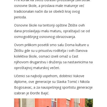
osnovne škole, a proslava male matureje već
tradicionalan način da se obeleži kraj ovog
perioda.
Osnovne škole na teritoriji opštine Žitište ovih
dana proslavljaju malu maturu, opraštajući se od
osmogodišnjeg osnovnog obrazovanja.
Ovom prilikom posetili smo salu Doma kulture u
Žitištu gde su u prisustvu roditelja i svih članova
kolektiva škole, osmaci izveli omaž u čast
njihovom drugarstvu i druženju sa nastavnicima na
oproštajnoj maturskoj večeri.
Učenici sa najbolji uspehom, dobitnici Vukove
diplome, ove generacije su Slavka Tomić i Nikola
Bogosavac, a za nauspešnijeg sportistu generacije
izabran je Đorđe Bajić.