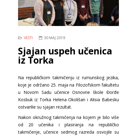
VESTI
30 MAJ 2019
Sjajan uspeh učenica
iz Torka
Na republičkom takmičenju iz rumunskog jezika,
koje je održano 25. maja na Filozofskom fakultetu
u Novom Sadu učenice Osnovne škole Đorđe
Kosbuk iz Torka Helena Okolišan i Alisia Babesku
ostvarilie su sjajan rezultat.
Nakon okružnog takmičenja na kojem je bilo više
od 20 učenika i plasiranja na republičko
takmičenje, učenice sedmog razreda osvojile su