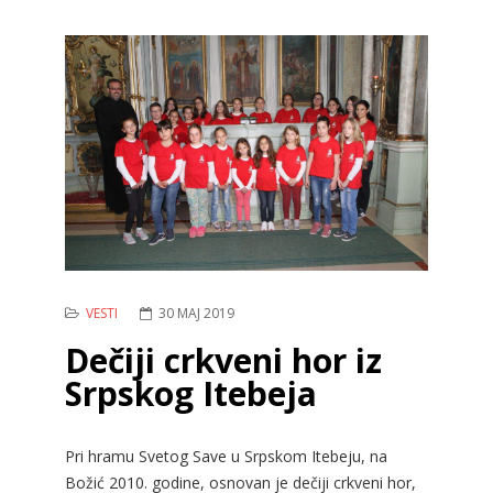
VESTI
30 MAJ 2019
Dečiji crkveni hor iz
Srpskog Itebeja
Pri hramu Svetog Save u Srpskom Itebeju, na
Božić 2010. godine, osnovan je dečiji crkveni hor,