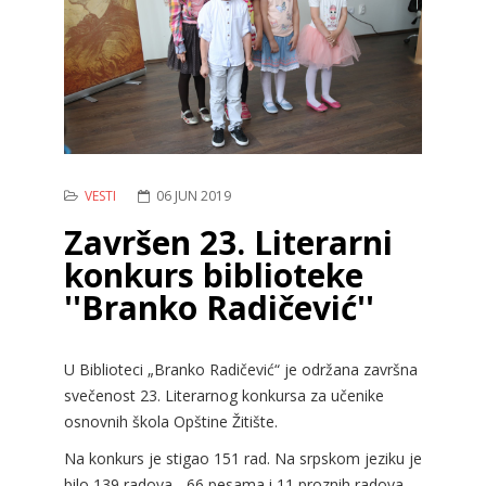
VESTI
06 JUN 2019
Završen 23. Literarni
konkurs biblioteke
''Branko Radičević''
U Biblioteci „Branko Radičević“ je održana završna
svečenost 23. Literarnog konkursa za učenike
osnovnih škola Opštine Žitište.
Na konkurs je stigao 151 rad. Na srpskom jeziku je
bilo 139 radova - 66 pesama i 11 proznih radova