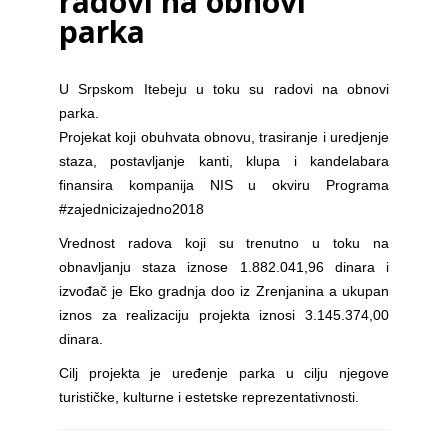
radovi na obnovi
parka
U Srpskom Itebeju u toku su radovi na obnovi
parka.
Projekat koji obuhvata obnovu, trasiranje i uredjenje
staza, postavljanje kanti, klupa i kandelabara
finansira kompanija NIS u okviru Programa
#zajednicizajedno2018
Vrednost radova koji su trenutno u toku na
obnavljanju staza iznose 1.882.041,96 dinara i
izvođač je Eko gradnja doo iz Zrenjanina a ukupan
iznos za realizaciju projekta iznosi 3.145.374,00
dinara.
Cilj projekta je uređenje parka u cilju njegove
turističke, kulturne i estetske reprezentativnosti.