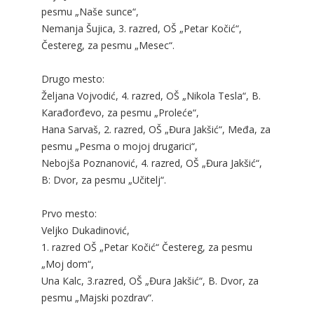
pesmu „Naše sunce“,
Nemanja Šujica, 3. razred, OŠ „Petar Кočić“,
Čestereg, za pesmu „Mesec“.
Drugo mesto:
Željana Vojvodić, 4. razred, OŠ „Nikola Tesla“, B.
Кarađorđevo, za pesmu „Proleće“,
Hana Sarvaš, 2. razred, OŠ „Đura Jakšić“, Međa, za
pesmu „Pesma o mojoj drugarici“,
Nebojša Poznanović, 4. razred, OŠ „Đura Jakšić“,
B: Dvor, za pesmu „Učitelj“.
Prvo mesto:
Veljko Dukadinović,
1. razred OŠ „Petar Кočić“ Čestereg, za pesmu
„Moj dom“,
Una Кalc, 3.razred, OŠ „Đura Jakšić“, B. Dvor, za
pesmu „Majski pozdrav“.