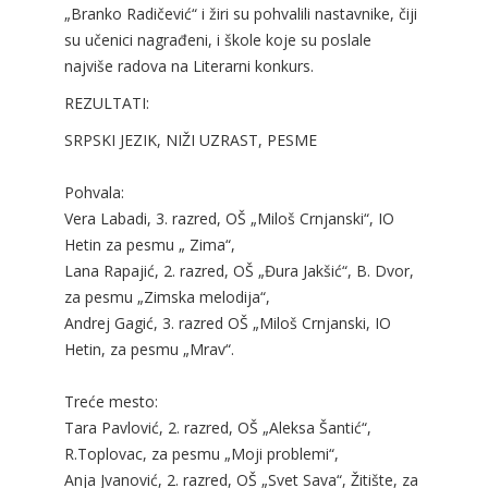
„Branko Radičević“ i žiri su pohvalili nastavnike, čiji
su učenici nagrađeni, i škole koje su poslale
najviše radova na Literarni konkurs.
REZULTATI:
SRPSKI JEZIK, NIŽI UZRAST, PESME
Pohvala:
Vera Labadi, 3. razred, OŠ „Miloš Crnjanski“, IO
Hetin za pesmu „ Zima“,
Lana Rapajić, 2. razred, OŠ „Đura Jakšić“, B. Dvor,
za pesmu „Zimska melodija“,
Andrej Gagić, 3. razred OŠ „Miloš Crnjanski, IO
Hetin, za pesmu „Mrav“.
Treće mesto:
Tara Pavlović, 2. razred, OŠ „Aleksa Šantić“,
R.Toplovac, za pesmu „Moji problemi“,
Anja Jvanović, 2. razred, OŠ „Svet Sava“, Žitište, za