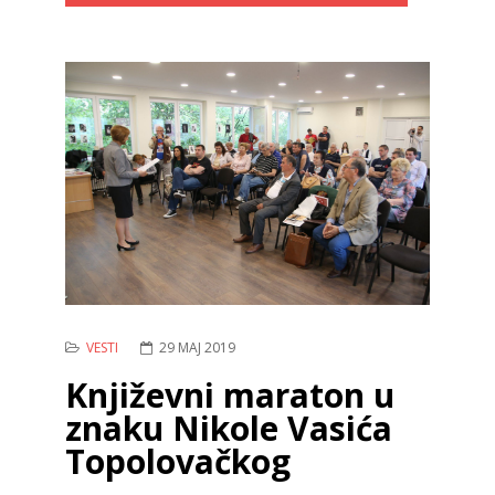
VESTI
29 MAJ 2019
Književni maraton u
znaku Nikole Vasića
Topolovačkog