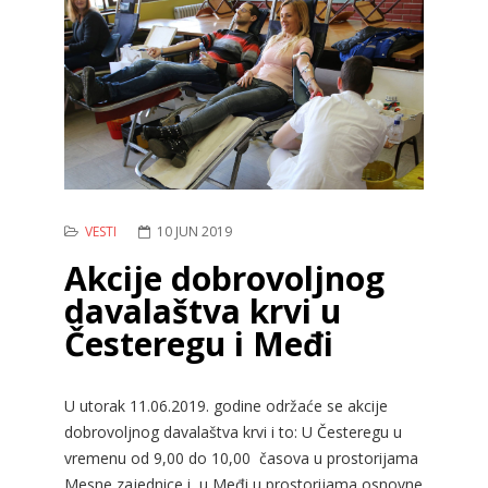
VESTI
10 JUN 2019
Akcije dobrovoljnog
davalaštva krvi u
Česteregu i Međi
U utorak 11.06.2019. godine održaće se akcije
dobrovoljnog davalaštva krvi i to: U Česteregu u
vremenu od 9,00 do 10,00 časova u prostorijama
Mesne zajednice i u Međi u prostorijama osnovne