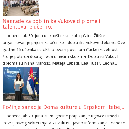
Nagrade za dobitnike Vukove diplome i
talentovane učenike
U ponedeljak 30. juna u skupštinskoj sali opštine Žitište
organizovan je prijem za učenike - dobitnike Vukove diplome. Ove
godine 15 učenika se okitilo ovom poveljom đačke izuzetnosti,
što je potvrda dobrog rada u našim školama. Dobitnici Vukovih
diploma su Ivana Markšić, Mateja Labadi, Lea Husar, Leona...
Počinje sanacija Doma kulture u Srpskom Itebeju
U ponedeljak 29. juna 2026. godine potpisan je ugovor između
Pokrajinskog sekretarijata za kulturu, javno informisanje i odnose