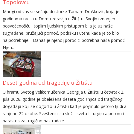
Topolovcu
Mnogi od vas se sećaju doktorke Tamare Drašković, koja je
godinama radila u Domu zdravlja u Žitištu. Svojim znanjem,
posvećenošću i toplim ljudskim pristupom bila je uz naše
sugrađane, pružajući pomoć, podršku i utehu kada je to bilo
najpotrebnije. Danas je njenoj porodici potrebna naša pomoć.
Njen...
Deset godina od tragedije u Žitištu
U hramu Svetog Velikomučenika Georgija u Žitištu u četvrtak 2.
jula 2026. godine je obeležena deseta godišnjica od tragičnog
događaja koji se dogodio u Žitištu kad je poginulo petoro ljudi a
ranjeno 22 osobe. Sveštenici su služili svetu Liturgiju a potom i
parastos za tragično nastradale.