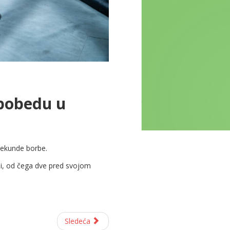
u pobedu u
 sekunde borbe.
bi, od čega dve pred svojom
Sledeća