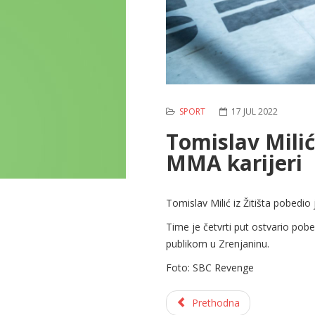
SPORT
17 JUL 2022
Tomislav Milić 
MMA karijeri
Tomislav Milić iz Žitišta pobedi
Time je četvrti put ostvario pob
publikom u Zrenjaninu.
Foto: SBC Revenge
Prethodna