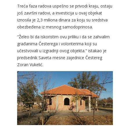
Treća faza radova uspešno se privodi kraju, ostaju
još završni radovi, a investicija u ovaj objekat
iznosila je 2,3 miliona dinara za koju su sredstva
obezbeđena iz mesnog samodoprinosa.
"Želeo bi da iskoristim ovu priliku i da se zahvalim
građanima Česterega i volonterima koji su
učestvovali u izgradnji ovog objekta." istakao je
predsednik Saveta mesne zajednice Čestereg
Zoran Vukelić.