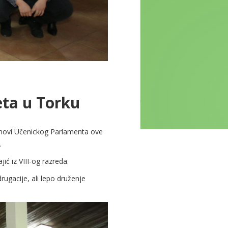
eta u Torku
novi Učenickog Parlamenta ove
.
ić iz VIII-og razreda.
rugacije, ali lepo druženje