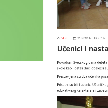
VESTI
21 NOVEMBAR 2018
Učenici i nast
Povodom Svetskog dana deteta u
škole kao i ostali đaci obeležili 
Prestavljena su dva učenika poseb
Prisutni su bili i ucenici Učenič
edukativnog karaktera a i zabav