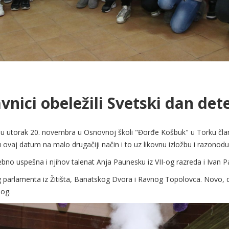
avnici obeležili Svetski dan det
 utorak 20. novembra u Osnovnoj školi "Đorđe Košbuk" u Torku čla
su ovaj datum na malo drugačiji način i to uz likovnu izložbu i razonodu
no uspešna i njihov talenat Anja Paunesku iz VII-og razreda i Ivan Paj
kog parlamenta iz Žitišta, Banatskog Dvora i Ravnog Topolovca. Novo, d
nog.