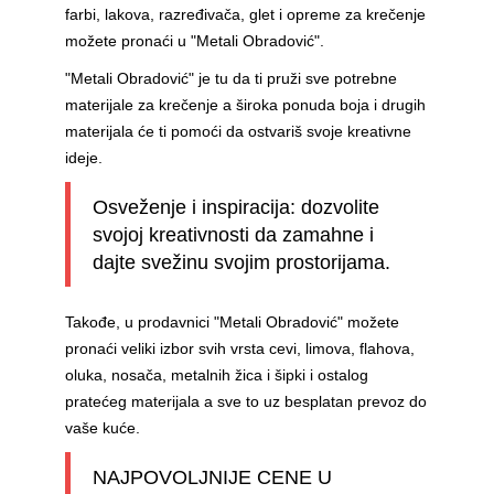
farbi, lakova, razređivača, glet i opreme za krečenje
možete pronaći u "Metali Obradović".
"Metali Obradović" je tu da ti pruži sve potrebne
materijale za krečenje a široka ponuda boja i drugih
materijala će ti pomoći da ostvariš svoje kreativne
ideje.
Osveženje i inspiracija: dozvolite
svojoj kreativnosti da zamahne i
dajte svežinu svojim prostorijama.
Takođe, u prodavnici "Metali Obradović" možete
pronaći veliki izbor svih vrsta cevi, limova, flahova,
oluka, nosača, metalnih žica i šipki i ostalog
pratećeg materijala a sve to uz besplatan prevoz do
vaše kuće.
NAJPOVOLJNIJE CENE U