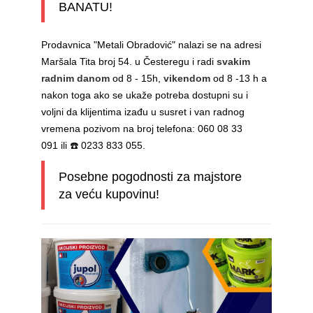
BANATU!
Prodavnica "Metali Obradović" nalazi se na adresi
Maršala Tita broj 54. u Česteregu i radi
svakim
radnim danom
od 8 - 15h,
vikendom
od 8 -13 h a
nakon toga ako se ukaže potreba dostupni su i
voljni da klijentima izađu u susret i van radnog
vremena pozivom na broj telefona: 060 08 33
091 ili ☎️ 0233 833 055.
Posebne pogodnosti za majstore
za veću kupovinu!