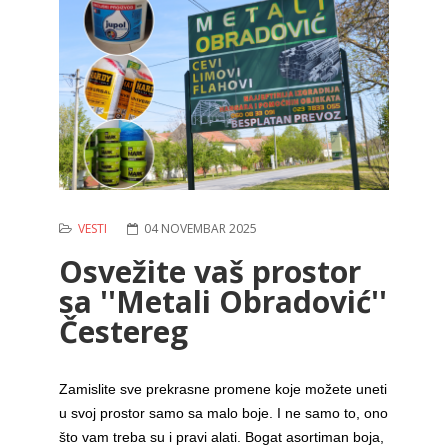
VESTI
04 NOVEMBAR 2025
Osvežite vaš prostor
sa ''Metali Obradović''
Čestereg
Zamislite sve prekrasne promene koje možete uneti
u svoj prostor samo sa malo boje. I ne samo to, ono
što vam treba su i pravi alati. Bogat asortiman boja,