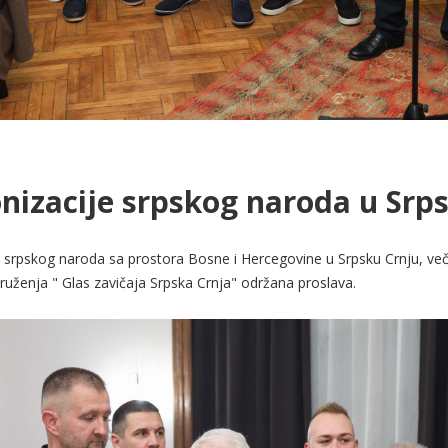
nizacije srpskog naroda u Srp
 srpskog naroda sa prostora Bosne i Hercegovine u Srpsku Crnju, ve
druženja " Glas zavičaja Srpska Crnja" održana proslava.