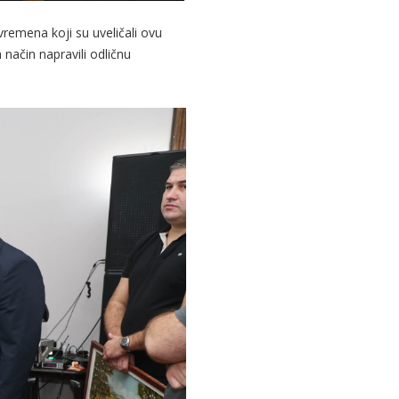
remena koji su uveličali ovu
način napravili odličnu