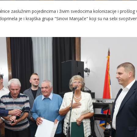
nice zaslužnim pojedincima i živim svedocima kolonizacije i prošlog v
rinela je i krajiška grupa "Sinovi Manjače" koji su na sebi svojstven 