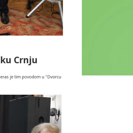
sku Crnju
čeras je tim povodom u "Dvorcu