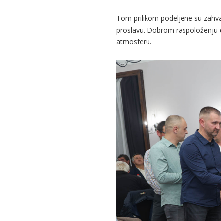
Tom prilikom podeljene su zahval
proslavu. Dobrom raspoloženju dop
atmosferu.