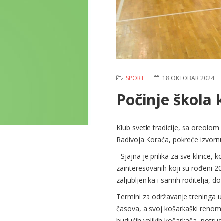
SPORT
18 OKTOBAR 2024
Počinje škola 
Klub svetle tradicije, sa oreolom
Radivoja Koraća, pokreće izvorn
- Sjajna je prilika za sve klince
zainteresovanih koji su rođeni 20
zaljubljenika i samih roditelja, 
Termini za održavanje treninga 
časova, a svoj košarkaški renome,
budućih velikih košarkaša, potrud