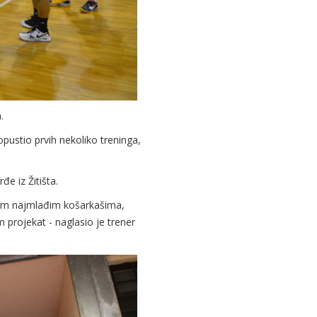
.
opustio prvih nekoliko treninga,
e iz Žitišta.
sem najmlađim košarkašima,
 projekat - naglasio je trener