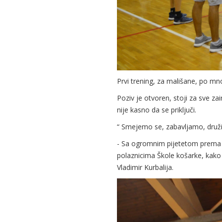
Prvi trening, za mališane, po mn
Poziv je otvoren, stoji za sve za
nije kasno da se priključi.
“ Smejemo se, zabavljamo, druži
- Sa ogromnim pijetetom prema 
polaznicima Škole košarke, kako 
Vladimir Kurbalija.