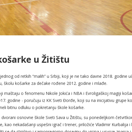
košarke u Žitištu
 jednog od retkih “malih” u Srbiji, koji je ne tako davne 2018. godine 
u, školu košarke za dečake rođene 2012. godine i mlađe.
, koji maštaju o fenomenu Nikole Jokića i NBA i Evroligaškoj magiji ko
17. godine - poručuju iz KK Sveti Đorđe, koji su na inicijativu grupe k
doneli bitnu odluku o pokretanju škole košarke.
u dvorani osnovne škole Sveti Sava u Žitištu, su ponedeljkom četvrtk
 kao nekadašanji uspešni igrač i trener, priložiće Vladimir Kurbalija i 
iti se da strpljivo i samopregorno dosegnu do visina i usvoje znanja i