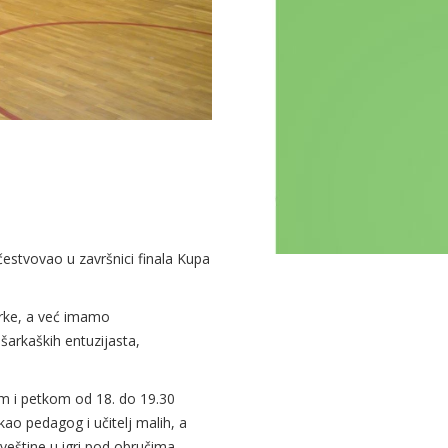
učestvovao u završnici finala Kupa
šarke, a već imamo
ošarkaških entuzijasta,
om i petkom od 18. do 19.30
kao pedagog i učitelj malih, a
 veštine u igri pod obručima.