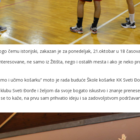
ogo čemu istorijski, zakazan je za ponedeljak, 21.oktobar u 18 časova
interesovane, ne samo iz Žitišta, nego i ostalih mesta i ako je neko pr
mo i učimo košarku” moto je rada buduće Škole košarke KK Sveti Đorđ
klubu Sveti Đorđe i željom da svoje bogato iskustvo i znanje prene
se to kaže, na prvu sam prihvatio ideju i sa zadovoljstvom podržavam