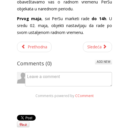
obaveštavamo vas o radnom vremenu PerSu
objekata u narednom periodu.
Prvog maja
, svi PerSu marketi rade
do 14h
. U
sredu 02. maja, objekti nastavljaju da rade po
svom ustaljenom radnom vremenu.
Prethodna
Sledeća
ADD NEW
Comments (
0
)
Comments powered by
CComment