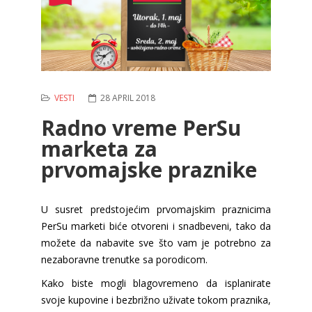
VESTI
28 APRIL 2018
Radno vreme PerSu
marketa za
prvomajske praznike
U susret predstojećim prvomajskim praznicima
PerSu marketi biće otvoreni i snadbeveni, tako da
možete da nabavite sve što vam je potrebno za
nezaboravne trenutke sa porodicom.
Kako biste mogli blagovremeno da isplanirate
svoje kupovine i bezbrižno uživate tokom praznika,