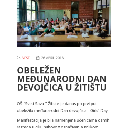
VESTI
26 APRIL 2018
OBELEŽEN
MEĐUNARODNI DAN
DEVOJČICA U ŽITIŠTU
OŠ "Sveti Sava " Žitiste je danas po prvi put
obeležila međunarodni Dan devojčica - Girls' Day.
Manifestacija je bila namenjena učenicama osmih
razreda u cilju njihovog osnaživanja prilikom