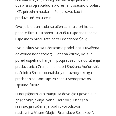
odabira svojih budućih profesija, posebno u oblasti
IKT, prirodnih nauka i inženjerstvu, kao i
preduzetništva u celini.
Ovo je bio dan kada su učenice imale priliku da
posete firmu "Sitoprint" u Žitištu i upoznaju se sa
uspešnom preduzetnicom Draganom Šojić.
Svoje iskustvo sa učenicama podelile su i uvažena
doktorica neonatolog Svjetlana Ždrale, koja je
pored uspeha u karijeri i potpredsednica udruženja
preduzetnica Zrenjanina, kao i Snežana Vučurević,
načelnica Srednjobanatskog upravnog okruga i
predsednica Komisije za rodnu ravnopravnost
Opštine Žitište.
O netipičnom zanimanju za devojčicu govorila je i
gošća vršnjakinja Ivana Radinović. Uspešna
realizacija vođena je pod rukovodstvom
nastavnica Vesne Olujić i Branislave Stojaković.