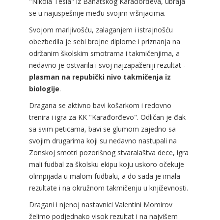
"Nikola Tesla" iz Banatskog Karađorđeva, ubraja
se u najuspešnije među svojim vršnjacima.
Svojom marljivošću, zalaganjem i istrajnošću
obezbedila je sebi brojne diplome i priznanja na
održanim školskim smotrama i takmičenjima, a
nedavno je ostvarila i svoj najzapaženiji rezultat -
plasman na repubički nivo takmičenja iz
biologije
.
Dragana se aktivno bavi košarkom i redovno
trenira i igra za KK "Karađorđevo". Odličan je đak
sa svim peticama, bavi se glumom zajedno sa
svojim drugarima koji su nedavno nastupali na
Zonskoj smotri pozorišnog stvaralaštva dece, igra
mali fudbal za školsku ekipu koju uskoro očekuje
olimpijada u malom fudbalu, a do sada je imala
rezultate i na okružnom takmičenju u književnosti.
Dragani i njenoj nastavnici Valentini Momirov
želimo podjednako visok rezultat i na najvišem