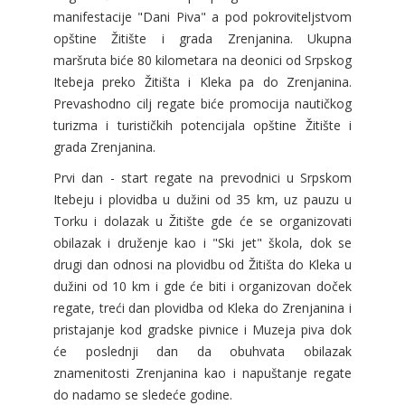
manifestacije "Dani Piva" a pod pokroviteljstvom
opštine Žitište i grada Zrenjanina. Ukupna
maršruta biće 80 kilometara na deonici od Srpskog
Itebeja preko Žitišta i Kleka pa do Zrenjanina.
Prevashodno cilj regate biće promocija nautičkog
turizma i turističkih potencijala opštine Žitište i
grada Zrenjanina.
Prvi dan - start regate na prevodnici u Srpskom
Itebeju i plovidba u dužini od 35 km, uz pauzu u
Torku i dolazak u Žitište gde će se organizovati
obilazak i druženje kao i "Ski jet" škola, dok se
drugi dan odnosi na plovidbu od Žitišta do Kleka u
dužini od 10 km i gde će biti i organizovan doček
regate, treći dan plovidba od Kleka do Zrenjanina i
pristajanje kod gradske pivnice i Muzeja piva dok
će poslednji dan da obuhvata obilazak
znamenitosti Zrenjanina kao i napuštanje regate
do nadamo se sledeće godine.