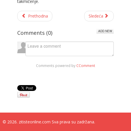
takmičenje.
Prethodna
Sledeća
ADD NEW
Comments (
0
)
Comments powered by
CComment
© 2026. zitisteonline.com Sva prava su zadržana.