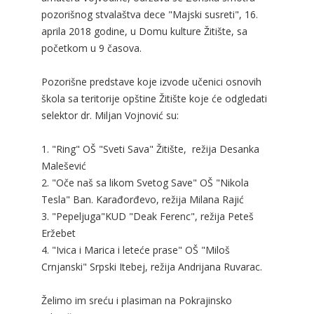
pozorišnog stvalaštva dece "Majski susreti", 16.
aprila 2018 godine, u Domu kulture Žitište, sa
početkom u 9 časova.
Pozorišne predstave koje izvode učenici osnovih
škola sa teritorije opštine Žitište koje će odgledati
selektor dr. Miljan Vojnović su:
1. "Ring" OŠ "Sveti Sava" Žitište, režija Desanka
Malešević
2. "Oče naš sa likom Svetog Save" OŠ "Nikola
Tesla" Ban. Karađorđevo, režija Milana Rajić
3. "Pepeljuga"KUD "Deak Ferenc", režija Peteš
Eržebet
4. "Ivica i Marica i leteće prase" OŠ "Miloš
Crnjanski" Srpski Itebej, režija Andrijana Ruvarac.
Želimo im sreću i plasiman na Pokrajinsko