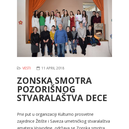
VESTI
11 APRIL 2018
ZONSKA SMOTRA
POZORIŠNOG
STVARALAŠTVA DECE
Prvi put u organizaciji Kulturno prosvetne
zajednice Žitište i Saveza umetničkog stvaralaštva
amatera Vojvodine, održava se Zonska smotra