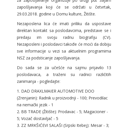
za zapošljavanje organizuje po drugi put Sajam
zapošljavanja koji će se održati u četvrtak,
29.03.2018. godine u Domu kulture, Žitište.
Nezaposlena lica će imati priliku da uspostave
direktan kontakt sa poslodavcima, predstave se i
predaju im svoju radnu biografiju (CV).
Nezaposleni i poslodavci takođe će moći da dobiju
sve informacije u vezi sa aktuelnim programima
NSZ za podsticanje zapošljavanja.
Do sada se za učešće na sajmu prijavilo 13
poslodavaca, a traženi su radnici različitih
zanimanja - pogledajte:
1. DAD DRAXLMAIER AUTOMOTIVE DOO
(Zrenjanin): Radnik u proizvodnji - 100; Prevodilac
na nemački jezik - 1
2. BB TRADE (Žitište): Prodavac - 5; Magacioner -
5; Vozač dostavljač - 5
3. ZZ MRKŠIĆEVI SALAŠI (Srpski Itebej): Mesar - 3;