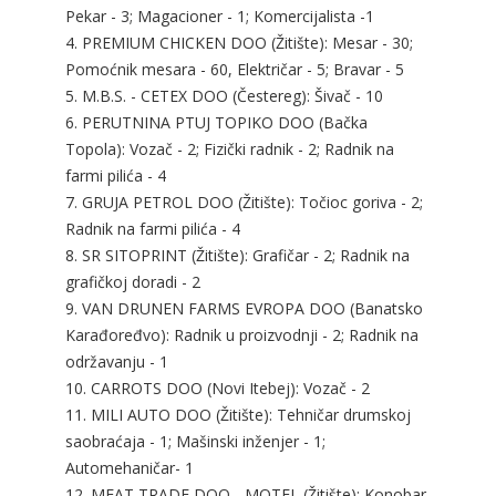
Pekar - 3; Magacioner - 1; Komercijalista -1
4. PREMIUM CHICKEN DOO (Žitište): Mesar - 30;
Pomoćnik mesara - 60, Električar - 5; Bravar - 5
5. M.B.S. - CETEX DOO (Čestereg): Šivač - 10
6. PERUTNINA PTUJ TOPIKO DOO (Bačka
Topola): Vozač - 2; Fizički radnik - 2; Radnik na
farmi pilića - 4
7. GRUJA PETROL DOO (Žitište): Točioc goriva - 2;
Radnik na farmi pilića - 4
8. SR SITOPRINT (Žitište): Grafičar - 2; Radnik na
grafičkoj doradi - 2
9. VAN DRUNEN FARMS EVROPA DOO (Banatsko
Karađoređvo): Radnik u proizvodnji - 2; Radnik na
održavanju - 1
10. CARROTS DOO (Novi Itebej): Vozač - 2
11. MILI AUTO DOO (Žitište): Tehničar drumskoj
saobraćaja - 1; Mašinski inženjer - 1;
Automehaničar- 1
12. MEAT TRADE DOO - MOTEL (Žitište): Konobar