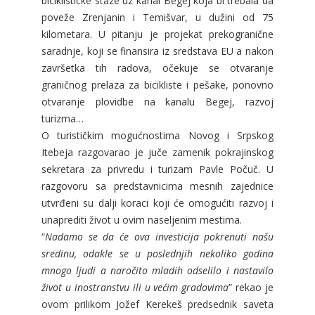
biciklističke staze uz kanal Begej koja bi trebala da
poveže Zrenjanin i Temišvar, u dužini od 75
kilometara. U pitanju je projekat prekogranične
saradnje, koji se finansira iz sredstava EU a nakon
završetka tih radova, očekuje se otvaranje
graničnog prelaza za bicikliste i pešake, ponovno
otvaranje plovidbe na kanalu Begej, razvoj
turizma…
O turističkim mogućnostima Novog i Srpskog
Itebeja razgovarao je juče zamenik pokrajinskog
sekretara za privredu i turizam Pavle Počuč. U
razgovoru sa predstavnicima mesnih zajednice
utvrđeni su dalji koraci koji će omogućiti razvoj i
unaprediti život u ovim naseljenim mestima.
“
Nadamo se da će ova investicija pokrenuti našu
sredinu, odakle se u poslednjih nekoliko godina
mnogo ljudi a naročito mladih odselilo i nastavilo
život u inostranstvu ili u većim gradovima
” rekao je
ovom prilikom Jožef Kerekeš predsednik saveta