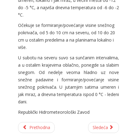
umeren, lokalno i jak mraz, u većini mesta od -12
do -5 °C, a najviša dnevna temperatura od -6 do -2
°C.
Očekuje se formiranje/povećanje visine snežnog
pokrivača, od 5 do 10 cm na severu, od 10 do 20
cm u ostalim predelima a na planinama lokalno i
više.
U subotu na severu suvo sa sunčanim intervalima,
a u ostalim krajevima oblačno, ponegde sa slabim
snegom. Od nedelje veoma hladno uz nove
snežne padavine i formiranje/povećanje visine
snežnog pokrivača. U jutarnjim satima umeren i
jak mraz, a dnevna temperatura ispod 0 °C - ledeni
dani.
Republički Hidrometeorološki Zavod
Prethodna
Sledeća