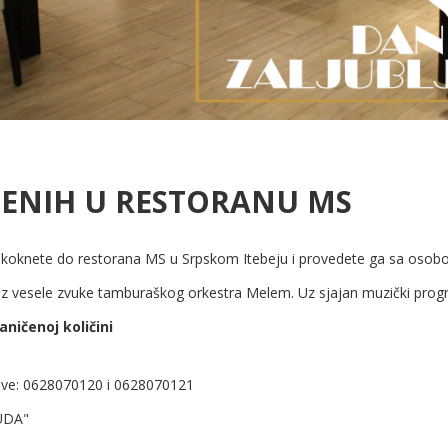
JENIH U RESTORANU MS
a skoknete do restorana MS u Srpskom Itebeju i provedete ga sa osobo
uz vesele zvuke tamburaškog orkestra Melem. Uz sjajan muzički progr
ničenoj količini
ojeve: 0628070120 i 0628070121
UDA"