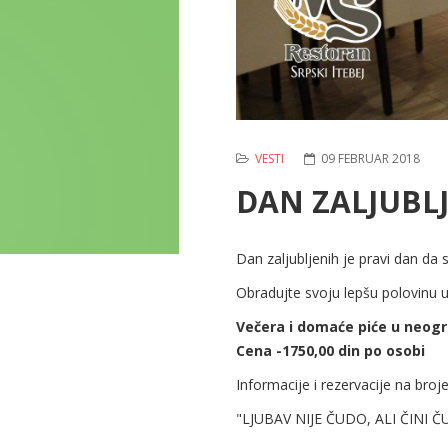
VESTI
09 FEBRUAR 2018
DAN ZALJUBL
Dan zaljubljenih je pravi dan d
Obradujte svoju lepšu polovinu 
Večera i domaće piće u neogra
Cena -1750,00 din po osobi
Informacije i rezervacije na br
"LJUBAV NIJE ČUDO, ALI ČINI Č