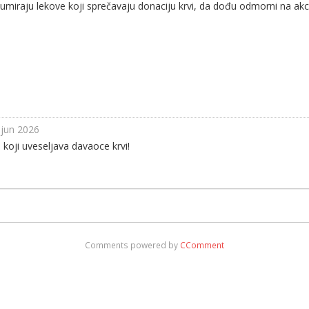
aju lekove koji sprečavaju donaciju krvi, da dođu odmorni na akciju
 jun 2026
koji uveseljava davaoce krvi!
Comments powered by
CComment