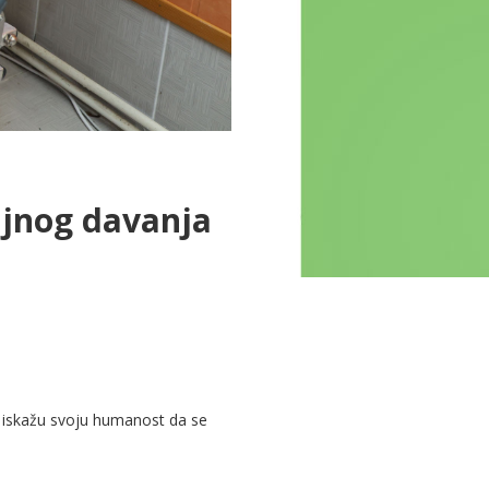
oljnog davanja
a iskažu svoju humanost da se