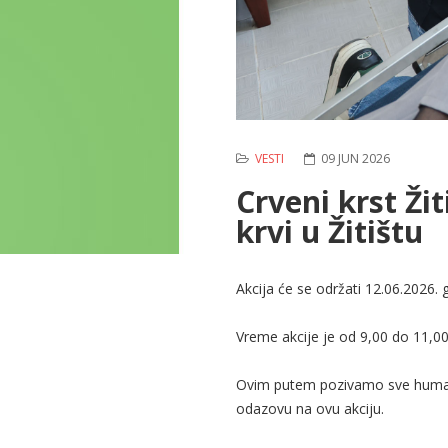
VESTI
09 JUN 2026
Crveni krst Ži
krvi u Žitištu
Akcija će se održati 12.06.2026.
Vreme akcije je od 9,00 do 11,0
Ovim putem pozivamo sve humane 
odazovu na ovu akciju.