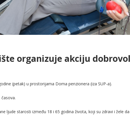
tište organizuje akciju dobrov
 godine (petak) u prostorijama Doma penzionera (iza SUP-a).
0 časova.
ljude starosti između 18 i 65 godina života, koji su zdravi i žele d