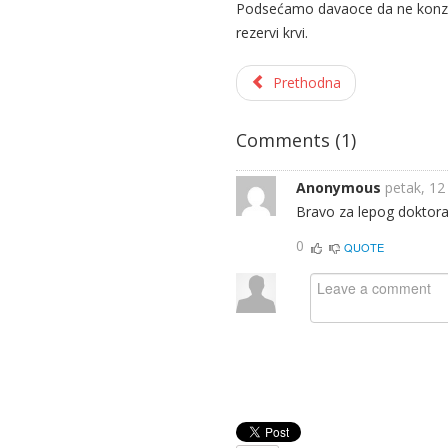
Podsećamo davaoce da ne konzumir
rezervi krvi.
Prethodna
Comments (
1
)
Anonymous
petak, 12
Bravo za lepog doktora 
0
QUOTE