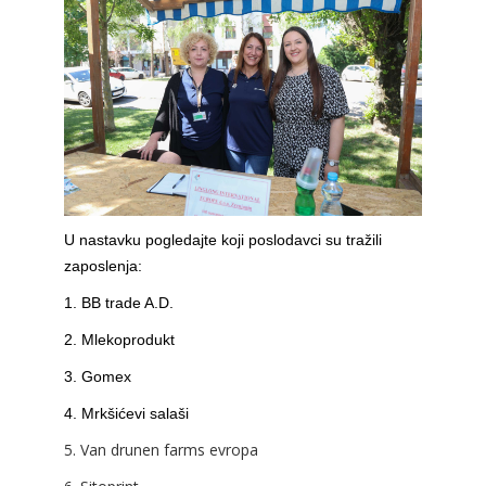
U nastavku pogledajte koji poslodavci su tražili
zaposlenja:
1. BB trade A.D.
2. Mlekoprodukt
3. Gomex
4. Mrkšićevi salaši
5. Van drunen farms evropa