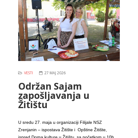
VESTI
27 MAJ 2026
Održan Sajam
zapošljavanja u
Žitištu
U sredu 27. maja u organizaciji Filijale NSZ
Zrenjanin – ispostava Žitište i Opštine Žitište,
ispred Doma kulture u Žitištu, sa početkom u 10h,