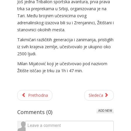
Još jedna Tribalion sportska avantura, prva prava
trka sa preprekama u Srbiji, organizovana je na
Tari. Među brojnim učesnicima ovog
adrenalinskog izazova bili su i Zrenjaninci, Žitištani i
stanovnici okolnih mesta.
Takmičari različitih generacija i zanimanja, pristiglih
iz svih krajeva zemlje, učestvovalo je ukupno oko
2500 ljudi.
Milan Mijatović koji je učestvovao pod nazivom
Žitište istčao je trku za 1h i 47 min.
Prethodna
Sledeća
ADD NEW
Comments (
0
)