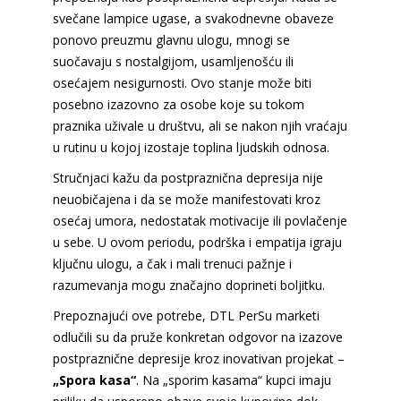
svečane lampice ugase, a svakodnevne obaveze
ponovo preuzmu glavnu ulogu, mnogi se
suočavaju s nostalgijom, usamljenošću ili
osećajem nesigurnosti. Ovo stanje može biti
posebno izazovno za osobe koje su tokom
praznika uživale u društvu, ali se nakon njih vraćaju
u rutinu u kojoj izostaje toplina ljudskih odnosa.
Stručnjaci kažu da postpraznična depresija nije
neuobičajena i da se može manifestovati kroz
osećaj umora, nedostatak motivacije ili povlačenje
u sebe. U ovom periodu, podrška i empatija igraju
ključnu ulogu, a čak i mali trenuci pažnje i
razumevanja mogu značajno doprineti boljitku.
Prepoznajući ove potrebe, DTL PerSu marketi
odlučili su da pruže konkretan odgovor na izazove
postpraznične depresije kroz inovativan projekat –
„Spora kasa“
. Na „sporim kasama“ kupci imaju