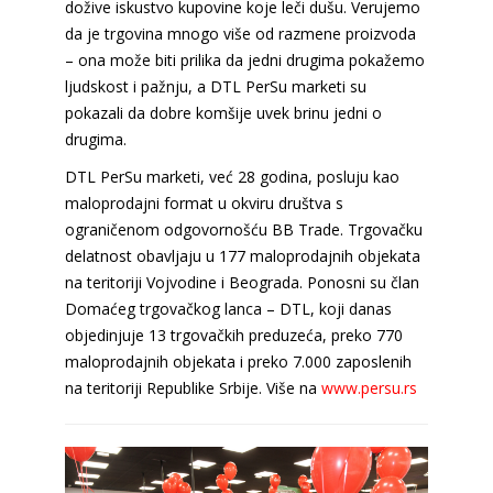
dožive iskustvo kupovine koje leči dušu. Verujemo
da je trgovina mnogo više od razmene proizvoda
– ona može biti prilika da jedni drugima pokažemo
ljudskost i pažnju, a DTL PerSu marketi su
pokazali da dobre komšije uvek brinu jedni o
drugima.
DTL PerSu marketi, već 28 godina, posluju kao
maloprodajni format u okviru društva s
ograničenom odgovornošću BB Trade. Trgovačku
delatnost obavljaju u 177 maloprodajnih objekata
na teritoriji Vojvodine i Beograda. Ponosni su član
Domaćeg trgovačkog lanca – DTL, koji danas
objedinjuje 13 trgovačkih preduzeća, preko 770
maloprodajnih objekata i preko 7.000 zaposlenih
na teritoriji Republike Srbije. Više na
www.persu.rs