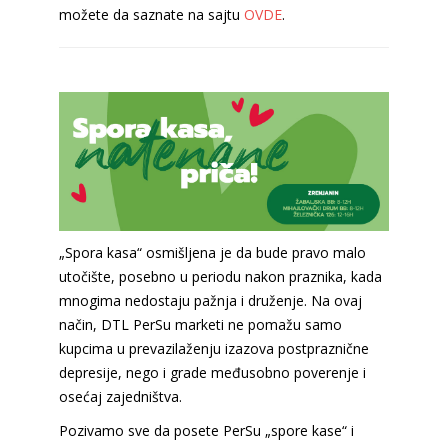
možete da saznate na sajtu
OVDE
.
„Spora kasa“ osmišljena je da bude pravo malo
utočište, posebno u periodu nakon praznika, kada
mnogima nedostaju pažnja i druženje. Na ovaj
način, DTL PerSu marketi ne pomažu samo
kupcima u prevazilaženju izazova postpraznične
depresije, nego i grade međusobno poverenje i
osećaj zajedništva.
Pozivamo sve da posete PerSu „spore kase“ i