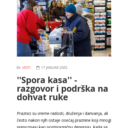
VESTI
17 JANUAR 2025
''Spora kasa'' -
razgovor i podrška na
dohvat ruke
Praznici su vreme radosti, druženja i darivanja, ali
često nakon njih ostaje osećaj praznine koji mnogi
prepoznaju kao postprazničnu depresiju. Kada se