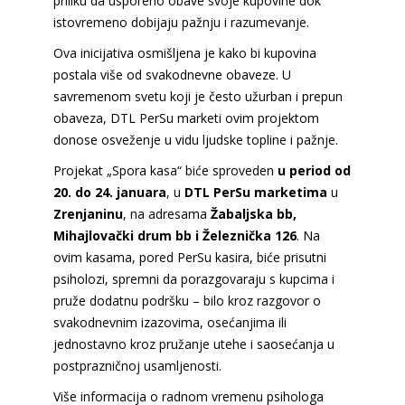
priliku da usporeno obave svoje kupovine dok
istovremeno dobijaju pažnju i razumevanje.
Ova inicijativa osmišljena je kako bi kupovina
postala više od svakodnevne obaveze. U
savremenom svetu koji je često užurban i prepun
obaveza, DTL PerSu marketi ovim projektom
donose osveženje u vidu ljudske topline i pažnje.
Projekat „Spora kasa“ biće sproveden
u period od
20. do 24. januara
, u
DTL PerSu marketima
u
Zrenjaninu
, na adresama
Žabaljska bb,
Mihajlovački drum bb i Železnička 126
. Na
ovim kasama, pored PerSu kasira, biće prisutni
psiholozi, spremni da porazgovaraju s kupcima i
pruže dodatnu podršku – bilo kroz razgovor o
svakodnevnim izazovima, osećanjima ili
jednostavno kroz pružanje utehe i saosećanja u
postprazničnoj usamljenosti.
Više informacija o radnom vremenu psihologa