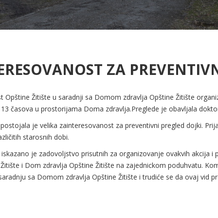
TERESOVANOST ZA PREVENTIV
Opštine Žitište u saradnji sa Domom zdravlja Opštine Žitište organiz
o 13 časova u prostorijama Doma zdravlja.Preglede je obavljala dokto
stojala je velika zainteresovanost za preventivni pregled dojki. Prij
azličitih starosnih dobi.
skazano je zadovoljstvo prisutnih za organizovanje ovakvih akcija i
Žitište i Dom zdravlja Opštine Žitište na zajednickom poduhvatu. Ko
u saradnju sa Domom zdravlja Opštine Žitište i trudiće se da ovaj vid 