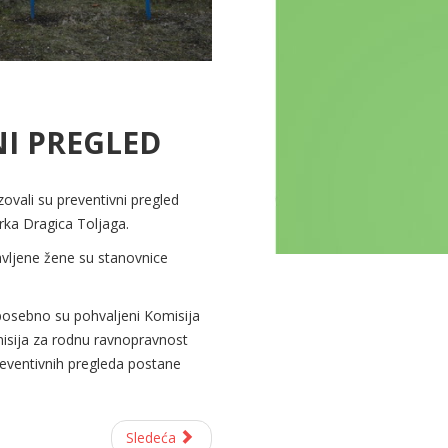
NI PREGLED
ovali su preventivni pregled
rka Dragica Toljaga.
avljene žene su stanovnice
 posebno su pohvaljeni Komisija
misija za rodnu ravnopravnost
preventivnih pregleda postane
Sledeća