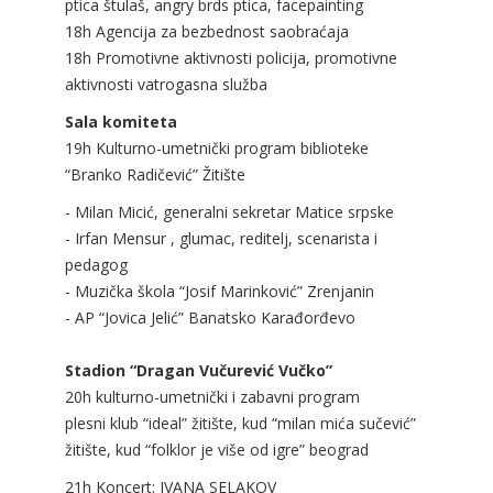
ptica štulaš, angry brds ptica, facepainting
18h Agencija za bezbednost saobraćaja
18h Promotivne aktivnosti policija, promotivne
aktivnosti vatrogasna služba
Sala komiteta
19h Kulturno-umetnički program biblioteke
“Branko Radičević” Žitište
- Milan Micić, generalni sekretar Matice srpske
- Irfan Mensur , glumac, reditelj, scenarista i
pedagog
- Muzička škola “Josif Marinković” Zrenjanin
- AP “Jovica Jelić” Banatsko Karađorđevo
Stadion “Dragan Vučurević Vučko”
20h kulturno-umetnički i zabavni program
plesni klub “ideal” žitište, kud “milan mića sučević”
žitište, kud “folklor je više od igre” beograd
21h Koncert: IVANA SELAKOV