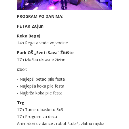
PROGRAM PO DANIMA:
PETAK 23.jun
Reka Begej
14h Regata vode vojvodine
Park OŠ „Sveti Sava“ Žitište
17h izložba ukrasne živine
izbor:
- Najlepši petao pile festa
- Najlepša koka pile festa
- Najbrža koka pile festa
Trg
17h Turnir u basketu 3x3
17h Program za decu
Animatori uv dance : robot štulaš, zlatna rajska