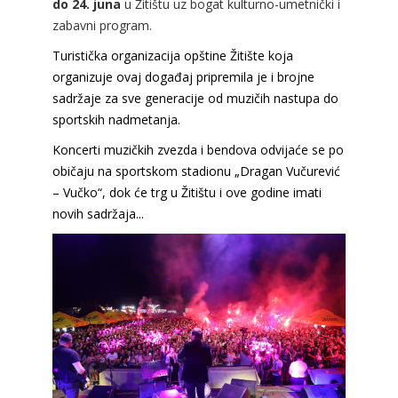
do 24. juna
u Žitištu uz bogat kulturno-umetnički i
zabavni program.
Turistička organizacija opštine Žitište koja
organizuje ovaj događaj pripremila je i brojne
sadržaje za sve generacije od muzičih nastupa do
sportskih nadmetanja.
Koncerti muzičkih zvezda i bendova odvijaće se po
običaju na sportskom stadionu „Dragan Vučurević
– Vučko“, dok će trg u Žitištu i ove godine imati
novih sadržaja...