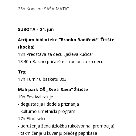
23h Koncert: SAŠA MATIĆ
SUBOTA - 24. jun
Atrijum biblioteke “Branko Radičević” Žitište
(kocka)
18h Predstava za decu „Ježeva kućica“
18:40h Bakino pričalište – radionica za decu
Trg
17h Turnir u basketu 3x3
Mali park OŠ „Sveti Sava“ Žitište
10h Festival rakije
- degustacija i dodela priznanja
- kulturno-umetnički program
17h Etno selo
- udruženja žena (izložba rukotvorina, promocija)
- takmičenje u kuvanju pilećeg paprikaša