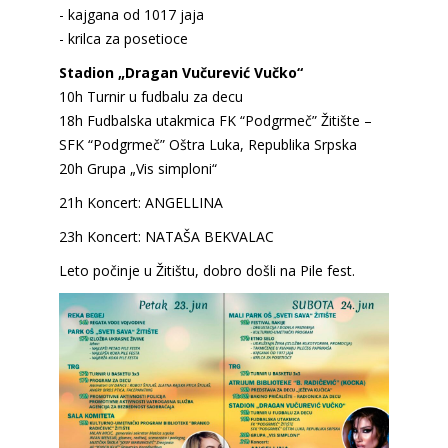
- kajgana od 1017 jaja
- krilca za posetioce
Stadion „Dragan Vučurević Vučko“
10h Turnir u fudbalu za decu
18h Fudbalska utakmica FK “Podgrmeč” Žitište –
SFK “Podgrmeč” Oštra Luka, Republika Srpska
20h Grupa „Vis simploni“
21h Koncert: ANGELLINA
23h Koncert: NATAŠA BEKVALAC
Leto počinje u Žitištu, dobro došli na Pile fest.