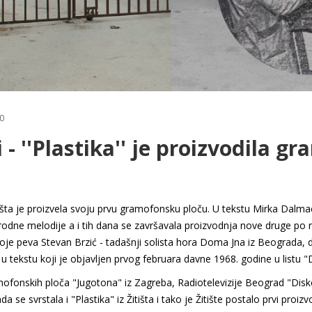
0
 - ''Plastika'' je proizvodila 
itišta je proizvela svoju prvu gramofonsku ploču. U tekstu Mirka Dalma
rodne melodije a i tih dana se završavala proizvodnja nove druge po
koje peva Stevan Brzić - tadašnji solista hora Doma Jna iz Beograda, 
 tekstu koji je objavljen prvog februara davne 1968. godine u listu "
ofonskih ploča "Jugotona" iz Zagreba, Radiotelevizije Beograd "Disk
a se svrstala i "Plastika" iz Žitišta i tako je Žitište postalo prvi pro