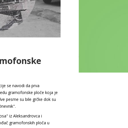
gramofonske
cije se navodi da prva
 redu gramofonske ploče koja je
dve pesme su bile grčke dok su
Dnevnik".
osa" iz Aleksandrovca i
izvođač gramofonskih ploča u