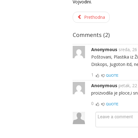
Vojvodini.
Prethodna
Comments (
2
)
Anonymous
sreda, 26
Poštovani, Plastika iz 
Diskops, Jugoton itd, n
1
QUOTE
Anonymous
petak, 22
proizvodila je ploce,i s
0
QUOTE