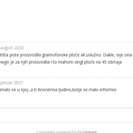
 avgust 2020
Žitišta jeste proizvodila gramofonske ploče ali uslužno. Dakle, nije on
ewgo je za njih proizvodila i to mahom singl ploče na 45 obrtaja
 januar 2021
nimalo se u njoj ,a ti Anonimna ljudino,bolje se malo informisi
Comments powered by
CComment