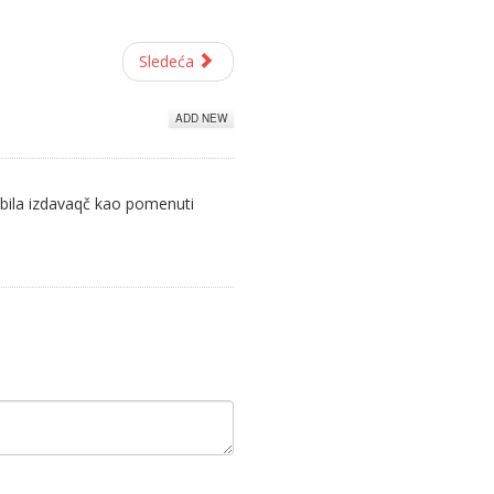
Sledeća
ADD NEW
a bila izdavaqč kao pomenuti