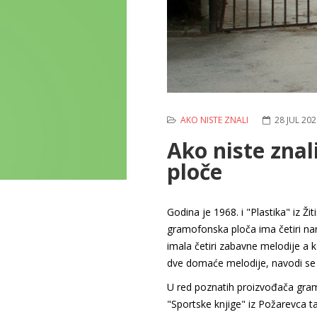
AKO NISTE ZNALI
28 JUL 202
Ako niste znali
ploče
Godina je 1968. i "Plastika" iz Ž
gramofonska ploča ima četiri na
imala četiri zabavne melodije a 
dve domaće melodije, navodi se u
U red poznatih proizvođača gram
"Sportske knjige" iz Požarevca tad