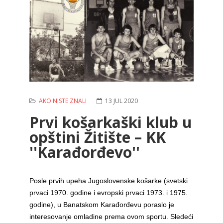
AKO NISTE ZNALI
13 JUL 2020
Prvi košarkaški klub u
opštini Žitište – KK
''Karađorđevo''
Posle prvih upeha Jugoslovenske košarke (svetski
prvaci 1970. godine i evropski prvaci 1973. i 1975.
godine), u Banatskom Karađorđevu poraslo je
interesovanje omladine prema ovom sportu. Sledeći