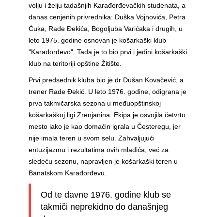
volju i želju tadašnjih Karađorđevačkih studenata, a
danas cenjenih privrednika: Duška Vojnovića, Petra
Ćuka, Rade Đekića, Bogoljuba Varićaka i drugih, u
leto 1975. godine osnovan je košarkaški klub
"Karađorđevo". Tada je to bio prvi i jedini košarkaški
klub na teritoriji opštine Žitište.
Prvi predsednik kluba bio je dr Dušan Kovačević, a
trener Rade Đekić. U leto 1976. godine, odigrana je
prva takmičarska sezona u međuopštinskoj
košarkaškoj ligi Zrenjanina. Ekipa je osvojila četvrto
mesto iako je kao domaćin igrala u Česteregu, jer
nije imala teren u svom selu. Zahvaljujući
entuzijazmu i rezultatima ovih mladića, već za
sledeću sezonu, napravljen je košarkaški teren u
Banatskom Karađorđevu.
Od te davne 1976. godine klub se
takmiči neprekidno do današnjeg