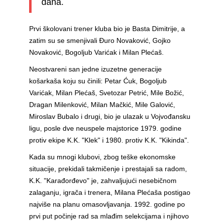
dana.
Prvi školovani trener kluba bio je Basta Dimitrije, a
zatim su se smenjivali Đuro Novaković, Gojko
Novaković, Bogoljub Varićak i Milan Plećaš.
Neostvareni san jedne izuzetne generacije
košarkaša koju su činili: Petar Ćuk, Bogoljub
Varićak, Milan Plećaš, Svetozar Petrić, Mile Božić,
Dragan Milenković, Milan Mačkić, Mile Galović,
Miroslav Bubalo i drugi, bio je ulazak u Vojvođansku
ligu, posle dve neuspele majstorice 1979. godine
protiv ekipe K.K. "Klek" i 1980. protiv K.K. "Kikinda".
Kada su mnogi klubovi, zbog teške ekonomske
situacije, prekidali takmičenje i prestajali sa radom,
K.K. "Karađorđevo" je, zahvaljujući nesebičnom
zalaganju, igrača i trenera, Milana Plećaša postigao
najviše na planu omasovljavanja. 1992. godine po
prvi put počinje rad sa mlađim selekcijama i njihovo