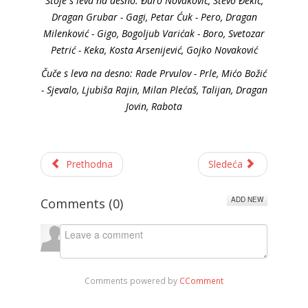
Stoje s leva na desno: Đuro Novaković, Stevo Đekić,
Dragan Grubar - Gagi, Petar Ćuk - Pero, Dragan
Milenković - Gigo, Bogoljub Varićak - Boro, Svetozar
Petrić - Keka, Kosta Arsenijević, Gojko Novaković
Čuče s leva na desno: Rade Prvulov - Prle, Mićo Božić
- Sjevalo, Ljubiša Rajin, Milan Plećaš, Talijan, Dragan
Jovin, Rabota
Prethodna
Sledeća
ADD NEW
Comments (
0
)
Comments powered by
CComment