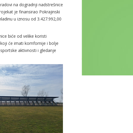
radovi na dogradnji nadstrešnice
ojekat je finansirao Pokrajinski
omladinu u iznosu od 3.427.992,00
ice biće od velike koristi
oji će imati komfornije i bolje
sportske aktivnosti i gledanje