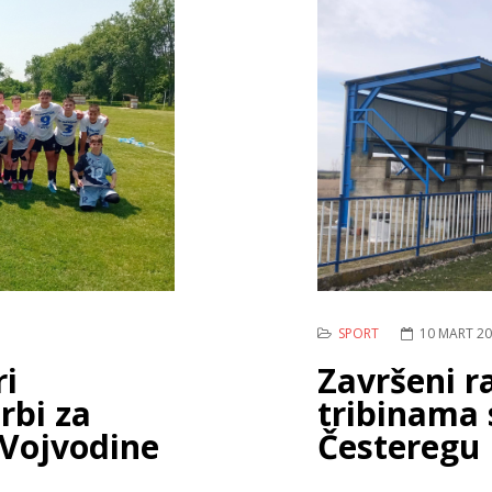
SPORT
10 MART 2
ri
Završeni r
rbi za
tribinama 
 Vojvodine
Česteregu