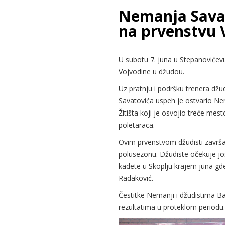
Nemanja Savan
na prvenstvu 
U subotu 7. juna u Stepanovićev
Vojvodine u džudou.
Uz pratnju i podršku trenera džu
Savatovića uspeh je ostvario Ne
Žitišta koji je osvojio treće mes
poletaraca.
Ovim prvenstvom džudisti završ
polusezonu. Džudiste očekuje jo
kadete u Skoplju krajem juna gde
Radaković.
Čestitke Nemanji i džudistima B
rezultatima u proteklom periodu.