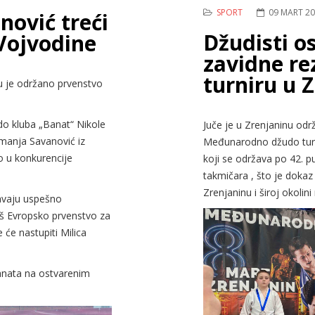
SPORT
09 MART 2
ović treći
Džudisti os
Vojvodine
zavidne re
turniru u 
u je održano prvenstvo
do kluba „Banat“ Nikole
Juče je u Zrenjaninu odr
manja Savanović iz
Međunarodno džudo turnir
to u konkurencije
koji se održava po 42. p
takmičara , što je doka
Zrenjaninu i široj okolini 
avaju uspešno
š Evropsko prvenstvo za
 će nastupiti Milica
anata na ostvarenim