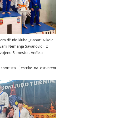
nera džudo kluba „Banat“ Nikole
arili Nemanja Savanović - 2.
vojeno 3. mesto , Anđela
 sportista.
Čestitke na ostvareni