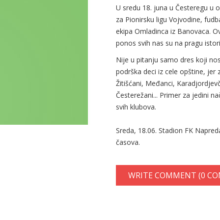
U sredu 18. juna u Česteregu u 
za Pionirsku ligu Vojvodine, fud
ekipa Omladinca iz Banovaca. Ovi
ponos svih nas su na pragu istori
Nije u pitanju samo dres koji nos
podrška deci iz cele opštine, jer
Žitišćani, Međanci, Karadjordjevč
Česterežani... Primer za jedini 
svih klubova.
Sreda, 18.06. Stadion FK Napred
časova.
WRITE COMMENT (0 C