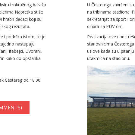
okviru trokružnog baraža
U Česteregu završeni su 
balerima Napretka stiže
na tribinama stadiona. Pr
 hrabri dečaci koji su
sekretarijat za sport i 
jskog rezultata.
dinara sa PDV-om.
e i podrška istom, tu je
Realizacija ove nadstrešn
 zajedno nastupaju
stanovnicima Česterega k
ani, Itebejci, Dvorani,
uslove kada su u pitanju 
način kako do opstanka
utakmica na stadionu.
ak Čestereg od 18.00
OMMENTS)