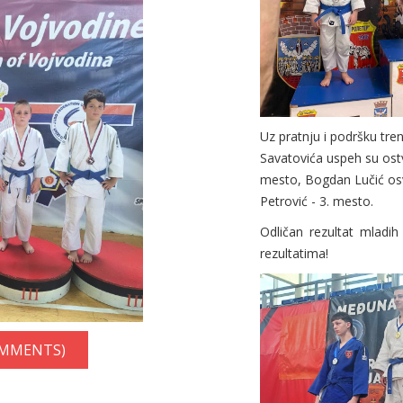
Uz pratnju i podršku tre
Savatovića uspeh su ostv
mesto, Bogdan Lučić os
Petrović - 3. mesto.
Odličan rezultat mladih
rezultatima!
OMMENTS)