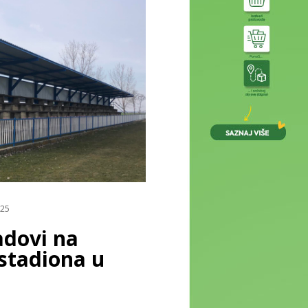
025
adovi na
stadiona u