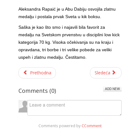
Aleksandra Rapaić je u Abu Dabiju osvojila zlatnu
medalju i postala prvak Sveta u kik boksu.
Saška je kao što smo i najavili bila favorit za
medalju na Svetskom prvenstvu u disciplini low kick
kategorija 70 kg. Visoka očekivanja su na kraju i
opravdana, tri borbe i tri velike pobede za veliki
uspeh i zlatnu medalju. Čestitamo.
Prethodna
Sledeća
ADD NEW
Comments (
0
)
Comments powered by
CComment