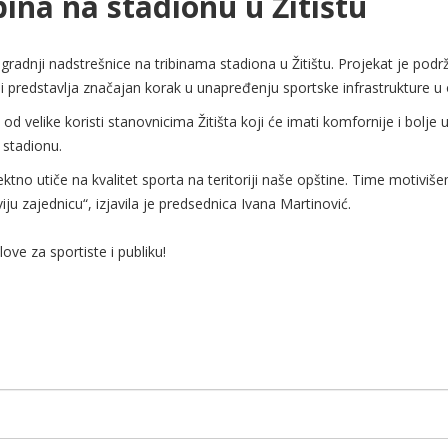
bina na stadionu u Žitištu
dogradnji nadstrešnice na tribinama stadiona u Žitištu. Projekat je po
 i predstavlja značajan korak u unapređenju sportske infrastrukture u o
 od velike koristi stanovnicima Žitišta koji će imati komfornije i bolje
 stadionu.
ektno utiče na kvalitet sporta na teritoriji naše opštine. Time motiv
u zajednicu“, izjavila je predsednica Ivana Martinović.
love za sportiste i publiku!