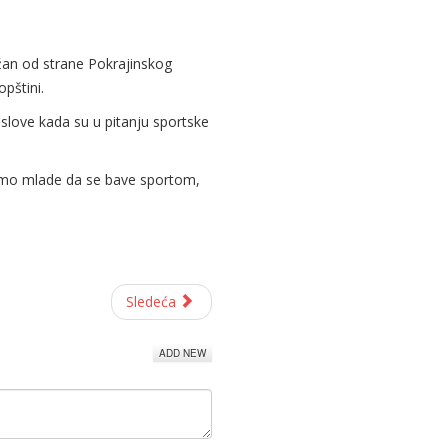
držan od strane Pokrajinskog
pštini.
 uslove kada su u pitanju sportske
išemo mlade da se bave sportom,
Sledeća
ADD NEW