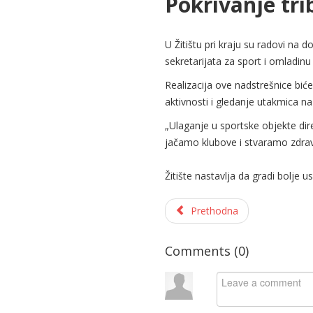
Pokrivanje tri
U Žitištu pri kraju su radovi na 
sekretarijata za sport i omladinu
Realizacija ove nadstrešnice biće
aktivnosti i gledanje utakmica na
„Ulaganje u sportske objekte dir
jačamo klubove i stvaramo zdravij
Žitište nastavlja da gradi bolje us
Prethodna
Comments (
0
)