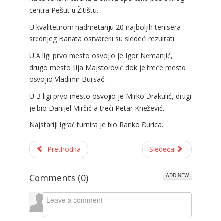
centra Pešut u Žitištu.
U kvalitetnom nadmetanju 20 najboljih tenisera
srednjeg Banata ostvareni su sledeći rezultati:
U A ligi prvo mesto osvojio je Igor Nemanjić,
drugo mesto Ilija Majstorović dok je treće mesto
osvojio Vladimir Bursać.
U B ligi prvo mesto osvojio je Mirko Drakulić, drugi
je bio Danijel Mirčić a treći Petar Knežević.
Najstariji igrač turnira je bio Ranko Đurica.
Prethodna
Sledeća
ADD NEW
Comments (
0
)