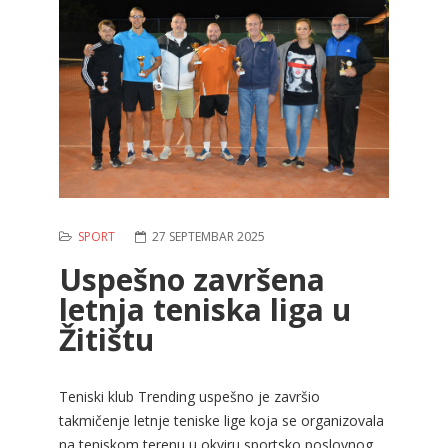
SPORT
27 SEPTEMBAR 2025
Uspešno završena
letnja teniska liga u
Žitištu
Teniski klub Trending uspešno je završio
takmičenje letnje teniske lige koja se organizovala
na teniskom terenu u okviru sportsko poslovnog