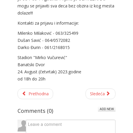
mogu se prijaviti sva deca bez obzira iz kog mesta
dolaze!!!
Kontakti za prijavu i informacije:
Milenko Milaković - 063/325499
Dušan Savić - 064/0572082
Darko Đurin - 061/2168015
Stadion "Mirko Vučurević"
Banatski Dvor
24. Avgust (četvrtak) 2023.godine
od 18h do 20h
Prethodna
Sledeća
ADD NEW
Comments (
0
)