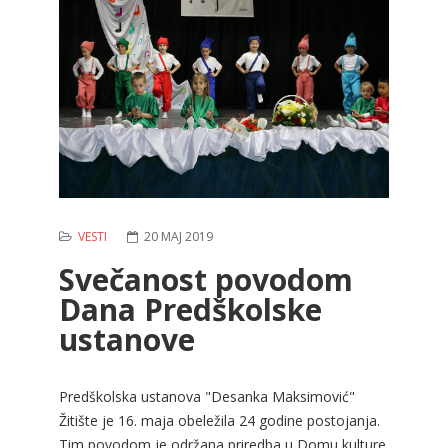
VESTI
20 MAJ 2019
Svečanost povodom
Dana Predškolske
ustanove
Predškolska ustanova "Desanka Maksimović"
Žitište je 16. maja obeležila 24 godine postojanja.
Tim povodom je održana priredba u Domu kulture