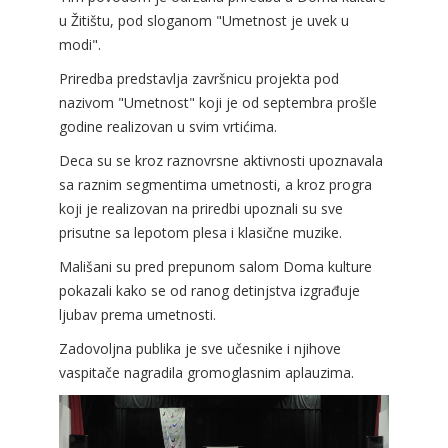
u Žitištu, pod sloganom "Umetnost je uvek u
modi".
Priredba predstavlja završnicu projekta pod
nazivom "Umetnost" koji je od septembra prošle
godine realizovan u svim vrtićima.
Deca su se kroz raznovrsne aktivnosti upoznavala
sa raznim segmentima umetnosti, a kroz progra
koji je realizovan na priredbi upoznali su sve
prisutne sa lepotom plesa i klasične muzike.
Mališani su pred prepunom salom Doma kulture
pokazali kako se od ranog detinjstva izgrađuje
ljubav prema umetnosti.
Zadovoljna publika je sve učesnike i njihove
vaspitače nagradila gromoglasnim aplauzima.