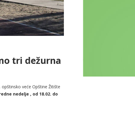
mo tri dežurna
 opštinsko veće Opštine Žitište
edne nedelje , od 18.02. do