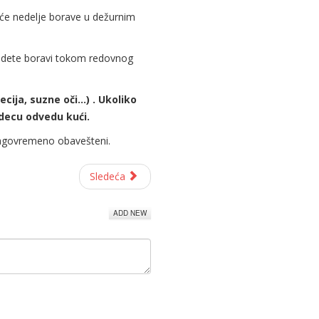
deće nedelje borave u dežurnim
je dete boravi tokom redovnog
ja, suzne oči...) . Ukoliko
 decu odvedu kući.
blagovremeno obavešteni.
Sledeća
ADD NEW