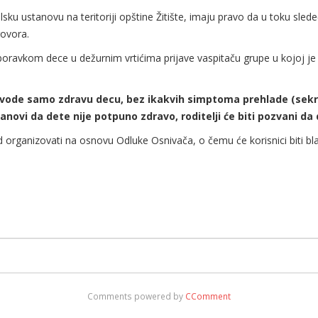
ku ustanovu na teritoriji opštine Žitište, imaju pravo da u toku sle
govora.
 boravkom dece u dežurnim vrtićima prijave vaspitaču grupe u kojoj 
ovode samo zdravu decu, bez ikakvih simptoma prehlade (sekreci
anovi da dete nije potpuno zdravo, roditelji će biti pozvani da
ad organizovati na osnovu Odluke Osnivača, o čemu će korisnici biti 
Comments powered by
CComment