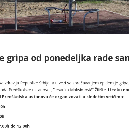
e gripa od ponedeljka rade sa
 zdravlja Republike Srbije, a u vezi sa sprečavanjem epidemije gripa,
rada Predškolske ustanove „Desanka Maksimović“ Žitište.
U toku nar
ad Predškolska ustanova će organizovati u sledećim vrtićima
:
00h
00h
7.00h do 12.00h